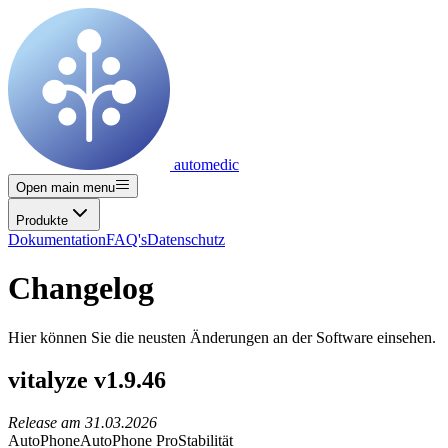
automedic
Open main menu
Produkte
Dokumentation
FAQ's
Datenschutz
Changelog
Hier können Sie die neusten Änderungen an der Software einsehen.
vitalyze v1.9.46
Release am
31.03.2026
AutoPhone
AutoPhone Pro
Stabilität