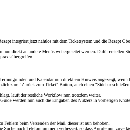
ezept integriert jetzt nahtlos mit dem Ticketsystem und die Rezept Oberf
n nun direkt an andere Menüs weitergeleitet werden. Dafür erstellen Si
praxisübergreifen.
n Termingründen und Kalendar nun direkt ein Hinweis angezeigt, wenn 
tzlich zum "Zurück zum Ticket" Button, auch einen "Sidebar schließen" B
hlägt, läuft der restliche Workflow nun trotzdem weiter.
oGuide werden nun auch die Eingaben des Nutzers in vorherigen Knot
zu Fehlern beim Versenden der Mail, dieser ist nun behoben.
die Suche nach Telefonnummern verbessert, so dass Anrufe nun zuverläs