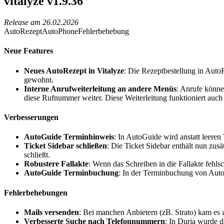
vitalyze v1.9.36
Release am
26.02.2026
AutoRezept
AutoPhone
Fehlerbehebung
Neue Features
Neues AutoRezept in Vitalyze
: Die Rezeptbestellung in AutoR
gewohnt.
Interne Anrufweiterleitung an andere Menüs
: Anrufe könne
diese Rufnummer weiter. Diese Weiterleitung funktioniert auch 
Verbesserungen
AutoGuide Terminhinweis
: In AutoGuide wird anstatt leere
Ticket Sidebar schließen
: Die Ticket Sidebar enthält nun zusä
schließt.
Robustere Fallakte
: Wenn das Schreiben in die Fallakte fehlsc
AutoGuide Terminbuchung
: In der Terminbuchung von Aut
Fehlerbehebungen
Mails versenden
: Bei manchen Anbietern (zB. Strato) kam es 
Verbesserte Suche nach Telefonnummern
: In Duria wurde 