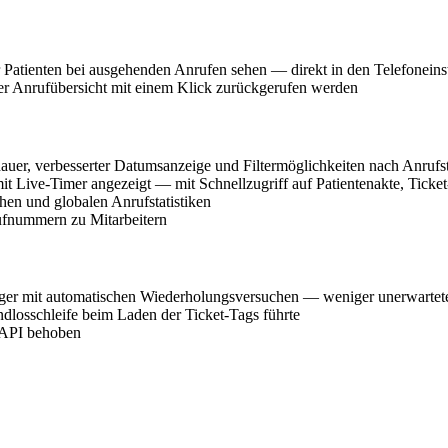
Patienten bei ausgehenden Anrufen sehen — direkt in den Telefoneinst
 der Anrufübersicht mit einem Klick zurückgerufen werden
auer, verbesserter Datumsanzeige und Filtermöglichkeiten nach Anrufs
t Live-Timer angezeigt — mit Schnellzugriff auf Patientenakte, Ticke
chen und globalen Anrufstatistiken
ufnummern zu Mitarbeitern
ässiger mit automatischen Wiederholungsversuchen — weniger unerwart
Endlosschleife beim Laden der Ticket-Tags führte
e-API behoben