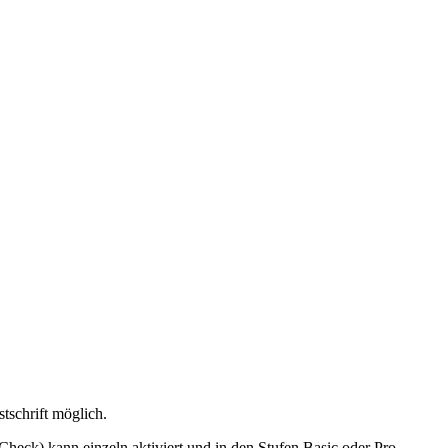
tschrift möglich.
ck) kann einzeln aktiviert und in den Stufen Basic oder Pro