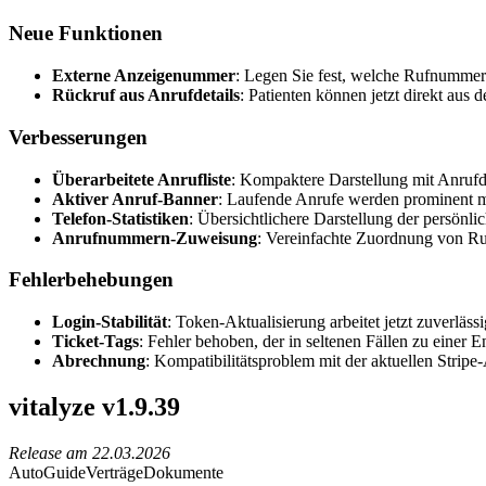
Neue Funktionen
Externe Anzeigenummer
: Legen Sie fest, welche Rufnummer 
Rückruf aus Anrufdetails
: Patienten können jetzt direkt aus
Verbesserungen
Überarbeitete Anrufliste
: Kompaktere Darstellung mit Anrufd
Aktiver Anruf-Banner
: Laufende Anrufe werden prominent mi
Telefon-Statistiken
: Übersichtlichere Darstellung der persönli
Anrufnummern-Zuweisung
: Vereinfachte Zuordnung von R
Fehlerbehebungen
Login-Stabilität
: Token-Aktualisierung arbeitet jetzt zuverl
Ticket-Tags
: Fehler behoben, der in seltenen Fällen zu einer 
Abrechnung
: Kompatibilitätsproblem mit der aktuellen Strip
vitalyze v1.9.39
Release am
22.03.2026
AutoGuide
Verträge
Dokumente