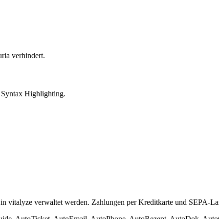
ria verhindert.
 Syntax Highlighting.
 in vitalyze verwaltet werden. Zahlungen per Kreditkarte und SEPA-Las
ide, AutoTicket, AutoEmail, AutoPhone, AutoRezept, AutoDok, AutoChe