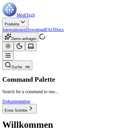
MediTech
Produkte
Integrationen
Download
FAQ
Docs
Demo anfragen
Suche...
⌘
K
Command Palette
Search for a command to run...
Dokumentation
Erste Schritte
Willkommen