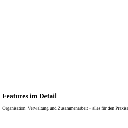
KI-generierte Aufgaben
MedicBot schlägt passende Aufgaben vor
Dokument-Anhänge
Bilder und Dokumente direkt am Ticket
Features im Detail
Organisation, Verwaltung und Zusammenarbeit – alles für den Praxisa