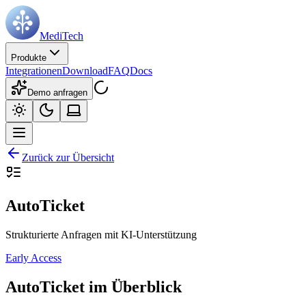
MediTech
Produkte
Integrationen
Download
FAQ
Docs
Demo anfragen
Zurück zur Übersicht
AutoTicket
Strukturierte Anfragen mit KI-Unterstützung
Early Access
AutoTicket im Überblick