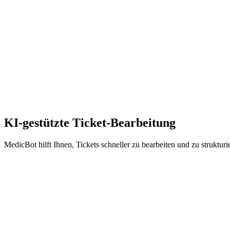
Telefon-Assistent
E-Mail
AutoGuide-Workflows
Manuelle Erstellung
KI-gestützte Ticket-Bearbeitung
MedicBot hilft Ihnen, Tickets schneller zu bearbeiten und zu strukturi
KI-Zusammenfassungen
MedicBot fasst Tickets automatisch zusammen